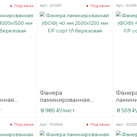
SVEZA-DECK
березовая
березо
Арт.: 100531
Арт.: 1005
Под заказ
Под заказ
Фанера
Фанер
нная
ламинированная
ламин
 3000х1500
(ФОФ) 40 мм 2500х1250
(ФОФ) 
т
8 985
₽
/лист
8 559
₽
/1
мм F/F сорт 1/1
мм F/F 
березовая
березо
Арт.: 100526
Арт.: 10052
Под заказ
Под заказ