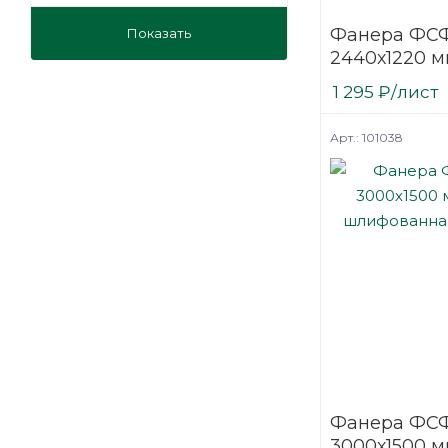
мебельная
Фанера ФСФ
Показать
на лаги
2440х1220 м
под ламинат
нешлифова
1 295
₽
/лист
под линолеум
хвойная
под паркет
Арт.: 101038
транспортная
Фанера ФСФ
3000х1500 м