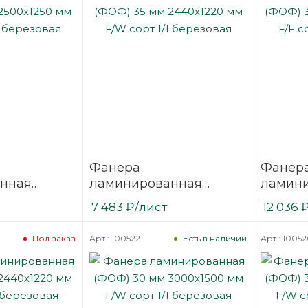
Фанера
Фанер
нная
ламинированная
ламин
 2500х1250
(ФОФ) 35 мм 2440х1220
(ФОФ) 
7 483
₽
/лист
12 036
1/1
мм F/W сорт 1/1
мм F/F 
березовая
березо
Арт.: 100522
Арт.: 1005
Под заказ
Есть в наличии