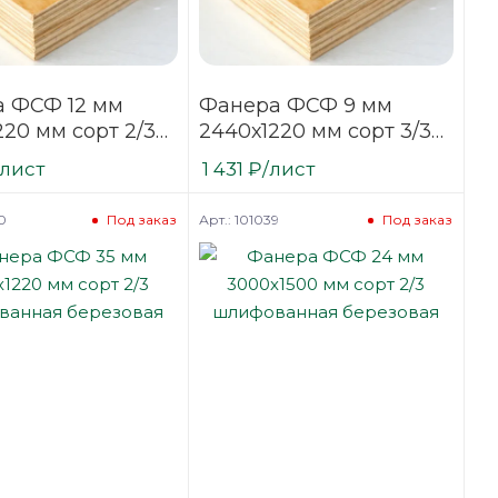
 ФСФ 12 мм
Фанера ФСФ 9 мм
220 мм сорт 2/3
2440х1220 мм сорт 3/3
анная хвойная
нешлифованная
/лист
1 431
₽
/лист
хвойная
0
Арт.: 101039
Под заказ
Под заказ