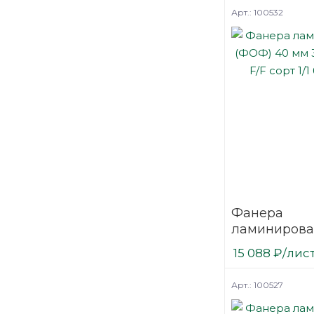
березовая 
Арт.: 100532
Фанера
ламинирова
(ФОФ) 40 мм
15 088
₽
/лис
мм F/F сорт 1
березовая
Арт.: 100527