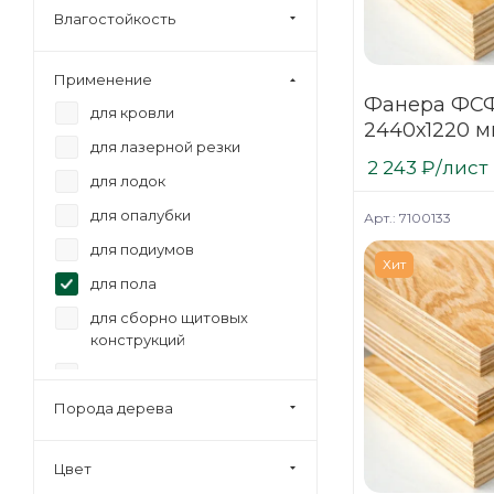
Влагостойкость
Применение
Фанера ФСФ
для кровли
2440х1220 м
для лазерной резки
шлифованна
2 243
₽
/лист
для лодок
для опалубки
Арт.: 7100133
для подиумов
Хит
для пола
для сборно щитовых
конструкций
для стен
Порода дерева
для сценического
оборудования
для фургонов и прицепов
Цвет