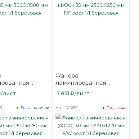
а
Фанера
ированная
ламинированная
35 мм 3000х1500
(ФОФ) 35 мм 2500х1250
₽
/лист
7 851
₽
/лист
сорт 1/1
мм F/F сорт 1/1
вая
березовая
20
Арт.: 100519
Есть в наличии
Под заказ