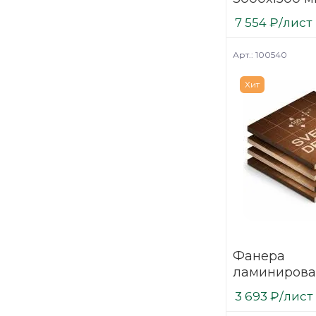
шлифованн
7 554
₽
/лист
березовая
Арт.: 100540
Хит
Фанера
ламинирова
(ФОФ) 18 мм
3 693
₽
/лист
мм F/F сорт 1