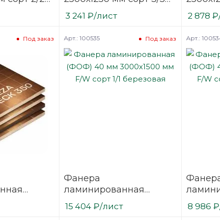
ая
шлифованная
шлифо
3 241
₽
/лист
2 878
₽
березовая
березо
Арт.: 100535
Арт.: 10053
Под заказ
Под заказ
Фанера
Фанер
нная
ламинированная
ламин
 2440х1220
(ФОФ) 40 мм 3000х1500
(ФОФ) 
15 404
₽
/лист
8 986
₽
/1
мм F/W сорт 1/1
мм F/W 