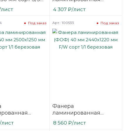
ванная
(ФОФ) 21 мм 2440х1220
/лист
4 307
₽
/лист
вая
мм F/F сорт 1/1
березовая SVEZA-DECK
4
Арт.: 100533
Под заказ
Под заказ
а
Фанера
ированная
ламинированная
40 мм 2500х1250
(ФОФ) 40 мм 2440х1220
/лист
8 560
₽
/лист
сорт 1/1
мм F/W сорт 1/1