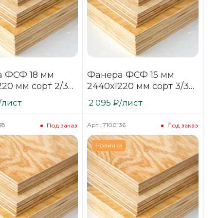
 ФСФ 18 мм
Фанера ФСФ 15 мм
220 мм сорт 2/3
2440х1220 мм сорт 3/3
анная хвойная
нешлифованная
/лист
2 095
₽
/лист
хвойная
38
Арт.: 7100136
Под заказ
Под заказ
Новинка