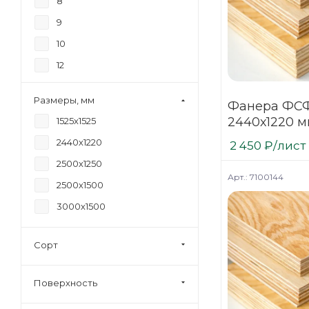
8
9
10
12
15
Размеры, мм
Фанера ФСФ
18
2440х1220 м
1525х1525
20
нешлифова
2440х1220
2 450
₽
/лист
21
хвойная
2500х1250
24
Арт.: 7100144
2500х1500
27
3000х1500
30
35
Сорт
40
Поверхность