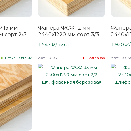
 15 мм
Фанера ФСФ 12 мм
Фанера
м сорт 2/3
2440х1220 мм сорт 3/3
2440х1
я хвойная
нешлифованная
шлифов
1 547
₽
/лист
1 920
₽
хвойная
Арт.: 101041
Арт.: 10104
Есть в наличии
Под заказ