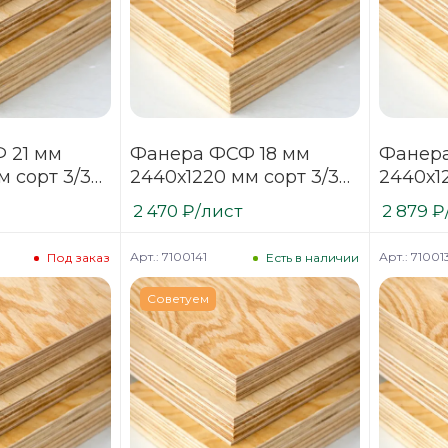
 21 мм
Фанера ФСФ 18 мм
Фанера
м сорт 3/3
2440х1220 мм сорт 3/3
2440х1
нная
нешлифованная
шлифов
2 470
₽
/лист
2 879
₽
хвойная
Арт.: 7100141
Арт.: 71001
Под заказ
Есть в наличии
Советуем