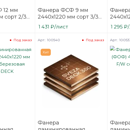
 12 мм
Фанера ФСФ 9 мм
Фанер
м сорт 2/3
2440х1220 мм сорт 3/3
2440х1
я хвойная
нешлифованная
нешли
1 431
₽
/лист
1 295
₽
хвойная
хвойна
Арт.: 100540
Арт.: 10053
Под заказ
Под заказ
Хит
Фанера
Фанер
нная
ламинированная
ламин