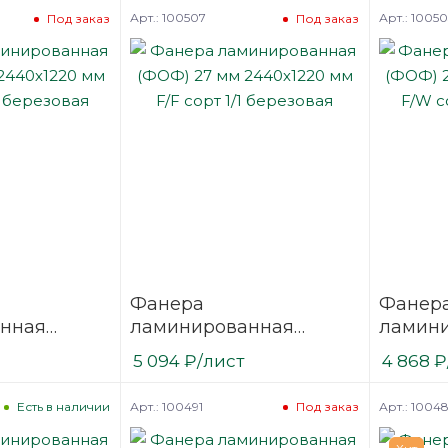
березовая
березо
Арт.: 100507
Арт.: 1005
Под заказ
Под заказ
Фанера
Фанер
нная
ламинированная
ламин
 2440х1220
(ФОФ) 27 мм 2440х1220
(ФОФ) 
5 094
₽
/лист
4 868
₽
1/1
мм F/F сорт 1/1
мм F/W 
березовая
березо
Арт.: 100491
Арт.: 1004
Есть в наличии
Под заказ