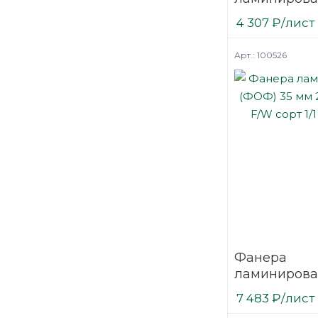
(ФОФ) 21 мм
4 307
₽
/лист
мм F/F сорт 1
березовая 
Арт.: 100526
Фанера
ламинирова
(ФОФ) 35 мм
7 483
₽
/лист
мм F/W сорт 