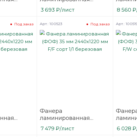
 2440х1220
(ФОФ) 18 мм 2440х1220
(ФОФ) 
3 693
₽
/лист
8 560
₽
/1
мм F/F сорт 1/1
мм F/W 
SVEZA-DECK
березовая SVEZA-DECK
березо
Арт.: 100523
Арт.: 10051
Под заказ
Под заказ
Фанера
Фанер
нная
ламинированная
ламин
 2440х1220
(ФОФ) 35 мм 2440х1220
(ФОФ) 
7 479
₽
/лист
6 028
₽
1/1
мм F/F сорт 1/1
мм F/W 