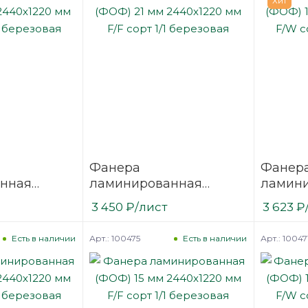
Хит
Фанера
Фанер
нная
ламинированная
ламин
 2440х1220
(ФОФ) 21 мм 2440х1220
(ФОФ) 
3 450
₽
/лист
3 623
₽
1/1
мм F/F сорт 1/1
мм F/W 
березовая
березо
Арт.: 100475
Арт.: 10047
Есть в наличии
Есть в наличии