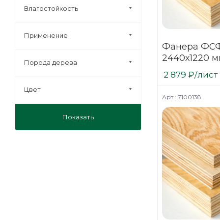
Влагостойкость
Применение
Фанера ФСФ
2440х1220 м
Порода дерева
шлифованна
2 879
₽
/лист
Цвет
Арт.: 7100138
Показать