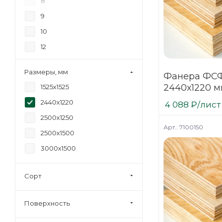
8
9
10
12
15
Размеры, мм
Фанера ФСФ
18
2440х1220 м
1525х1525
20
нешлифова
2440х1220
4 088
₽
/лист
21
хвойная
2500х1250
24
Арт.: 7100150
2500х1500
27
3000х1500
30
35
Сорт
40
Поверхность