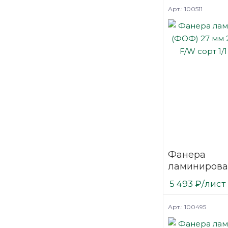
березовая
Арт.: 100511
Фанера
ламинирова
(ФОФ) 27 мм
5 493
₽
/лист
мм F/W сорт 
березовая
Арт.: 100495