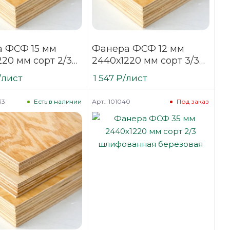
 ФСФ 15 мм
Фанера ФСФ 12 мм
220 мм сорт 2/3
2440х1220 мм сорт 3/3
анная хвойная
нешлифованная
/лист
1 547
₽
/лист
хвойная
33
Арт.: 101040
Есть в наличии
Под заказ