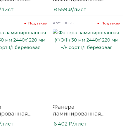
40 мм 2440х1220
(ФОФ) 40 мм 2440х1220
/лист
8 559
₽
/лист
сорт 1/1
мм F/F сорт 1/1
вая
березовая
9
Арт.: 100515
Под заказ
Под заказ
а
Фанера
ированная
ламинированная
30 мм 2440х1220
(ФОФ) 30 мм 2440х1220
/лист
6 402
₽
/лист
сорт 1/1
мм F/F сорт 1/1