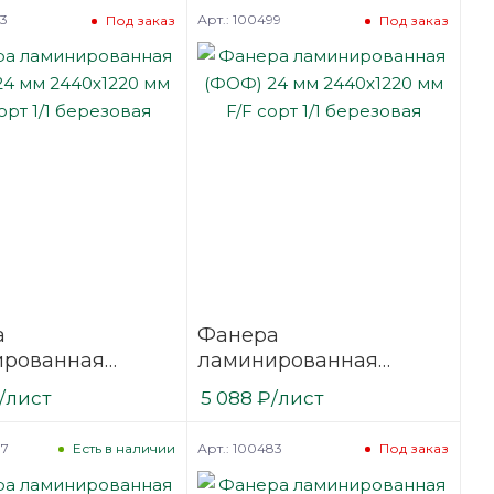
вая
березовая
03
Арт.: 100499
Под заказ
Под заказ
а
Фанера
ированная
ламинированная
24 мм 2440х1220
(ФОФ) 24 мм 2440х1220
/лист
5 088
₽
/лист
сорт 1/1
мм F/F сорт 1/1
вая
березовая
87
Арт.: 100483
Есть в наличии
Под заказ