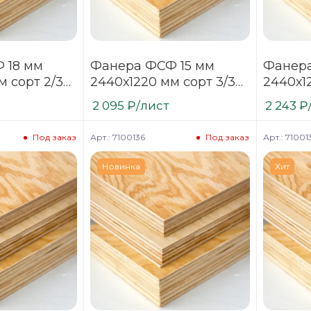
 18 мм
Фанера ФСФ 15 мм
Фанера
м сорт 2/3
2440х1220 мм сорт 3/3
2440х1
я хвойная
нешлифованная
шлифов
2 095
₽
/лист
2 243
₽
хвойная
Арт.: 7100136
Арт.: 71001
Под заказ
Под заказ
Новинка
Хит