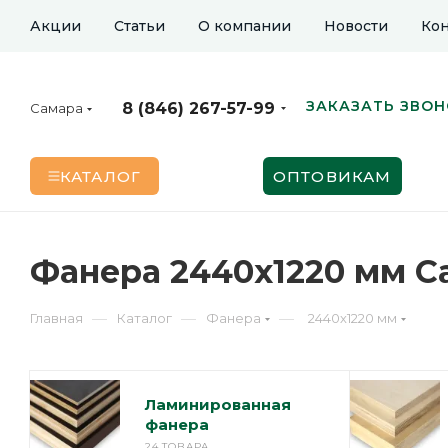
Акции
Статьи
О компании
Новости
Кон
ЗАКАЗАТЬ ЗВО
8 (846) 267-57-99
Самара
КАТАЛОГ
ОПТОВИКАМ
Фанера 2440х1220 мм С
—
—
—
Главная
Каталог
Фанера
2440х1220 мм
Ламинированная
фанера
24 ТОВАРА