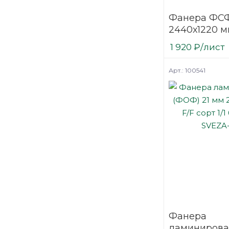
Фанера ФСФ
2440х1220 м
шлифованна
1 920
₽
/лист
Арт.: 100541
Фанера
ламинирова