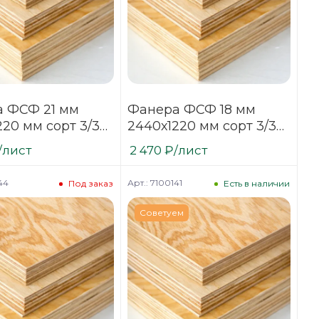
 ФСФ 21 мм
Фанера ФСФ 18 мм
220 мм сорт 3/3
2440х1220 мм сорт 3/3
фованная
нешлифованная
/лист
2 470
₽
/лист
я
хвойная
44
Арт.: 7100141
Под заказ
Есть в наличии
Советуем