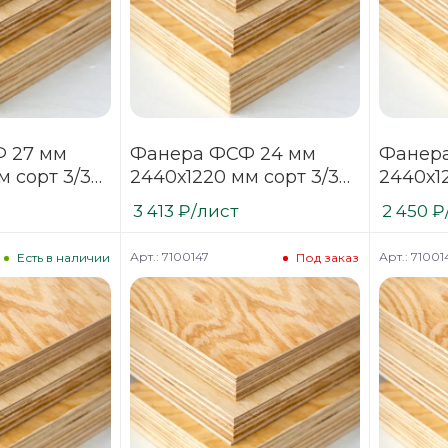
 27 мм
Фанера ФСФ 24 мм
Фанера
м сорт 3/3
2440х1220 мм сорт 3/3
2440х1
нная
нешлифованная
нешли
3 413
₽
/лист
2 450
₽
хвойная
хвойна
Арт.: 7100147
Арт.: 71001
Есть в наличии
Под заказ