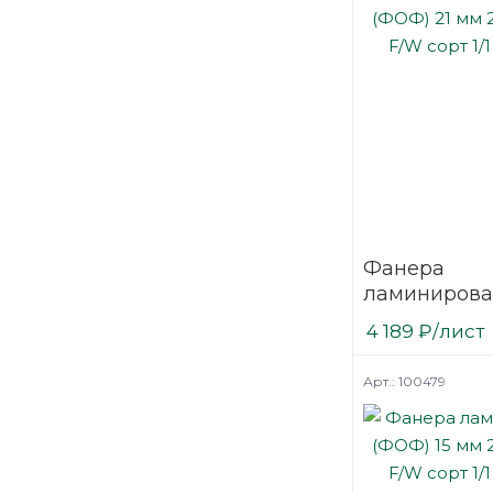
Фанера
ламинирова
(ФОФ) 21 мм
4 189
₽
/лист
мм F/W сорт 
березовая
Арт.: 100479