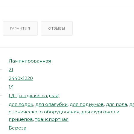
ГАРАНТИЯ
ОТЗЫВЫ
Ламинированная
21
2440х1220
1/1
F/F (гладкая/гладкая)
для лодок
,
для опалубки
,
для подиумов
,
для пола
,
д
сценического оборудования
,
для фургонов и
прицепов
,
транспортная
Береза