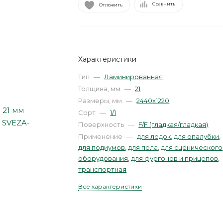
Сравнить
Отложить
Характеристики
Тип
—
Ламинированная
Толщина, мм
—
21
Размеры, мм
—
2440х1220
Сорт
—
1/1
Поверхность
—
F/F (гладкая/гладкая)
Применение
—
для лодок
,
для опалубки
,
для подиумов
,
для пола
,
для сценического
оборудования
,
для фургонов и прицепов
,
транспортная
Все характеристики