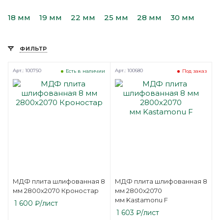
18 мм
19 мм
22 мм
25 мм
28 мм
30 мм
ФИЛЬТР
Арт.: 100750
Арт.: 100680
Есть в наличии
Под заказ
МДФ плита шлифованная 8
МДФ плита шлифованная 8
мм 2800х2070 Кроностар
мм 2800х2070
мм Kastamonu F
1 600
₽
/лист
1 603
₽
/лист