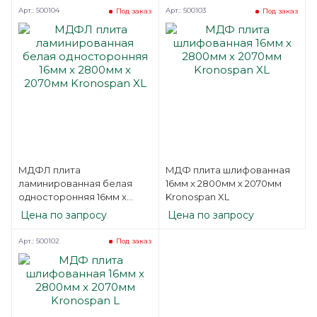
Арт.: 500104
Арт.: 500103
Под заказ
Под заказ
МДФЛ плита
МДФ плита шлифованная
ламинированная белая
16мм х 2800мм х 2070мм
односторонняя 16мм x
Kronospan XL
2800мм х 2070мм
Цена по запросу
Цена по запросу
Kronospan XL
Арт.: 500102
Под заказ