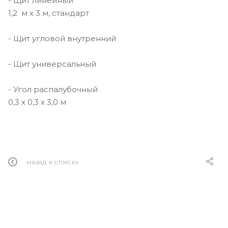
- Щит линейный
1,2 м х 3 м, стандарт
- Щит угловой внутренний
- Щит универсальный
- Угол распалубочный
0,3 х 0,3 х 3,0 м
НАЗАД К СПИСКУ